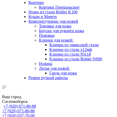
Кортики
Кортики Генеральские
Ножи из стали Bohler K100
Кукри и Мачете
Комплектующие для ножей
Темляки для ножа
Бруски для рукояти ножа
Поковки
Клинки для ножей
Клинки из дамасской стали
Клинки из стали х12мф
Клинки из стали 95х18
Клинки из стали Bohler N690
Ножны
Литье для ножей
Гарда для ножа
Ремни ручной работы
Ваш город
Сосновоборск
+7 (920) 071-80-88
+7 (920) 071-80-88
+7 (920) 037-70-00