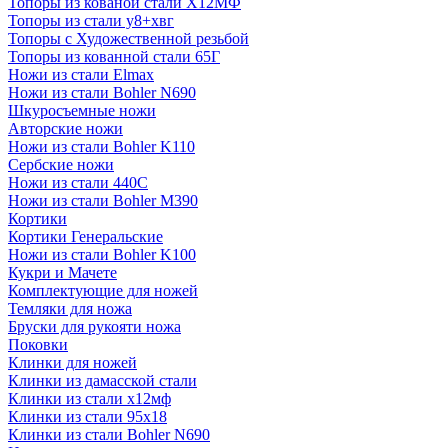
Топоры из кованой стали Х12МФ
Топоры из стали у8+хвг
Топоры с Художественной резьбой
Топоры из кованной стали 65Г
Ножи из стали Elmax
Ножи из стали Bohler N690
Шкуросъемные ножи
Авторские ножи
Ножи из стали Bohler K110
Сербские ножи
Ножи из стали 440С
Ножи из стали Bohler M390
Кортики
Кортики Генеральские
Ножи из стали Bohler K100
Кукри и Мачете
Комплектующие для ножей
Темляки для ножа
Бруски для рукояти ножа
Поковки
Клинки для ножей
Клинки из дамасской стали
Клинки из стали х12мф
Клинки из стали 95х18
Клинки из стали Bohler N690