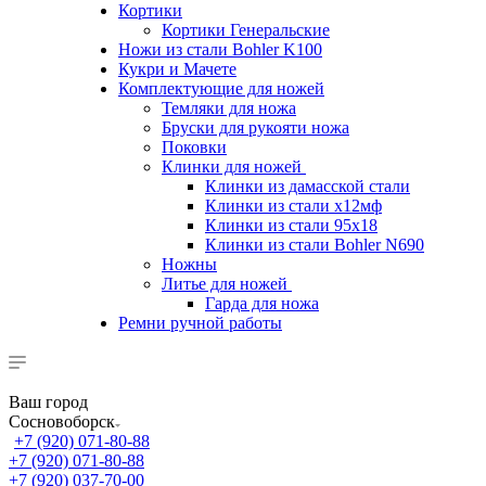
Кортики
Кортики Генеральские
Ножи из стали Bohler K100
Кукри и Мачете
Комплектующие для ножей
Темляки для ножа
Бруски для рукояти ножа
Поковки
Клинки для ножей
Клинки из дамасской стали
Клинки из стали х12мф
Клинки из стали 95х18
Клинки из стали Bohler N690
Ножны
Литье для ножей
Гарда для ножа
Ремни ручной работы
Ваш город
Сосновоборск
+7 (920) 071-80-88
+7 (920) 071-80-88
+7 (920) 037-70-00