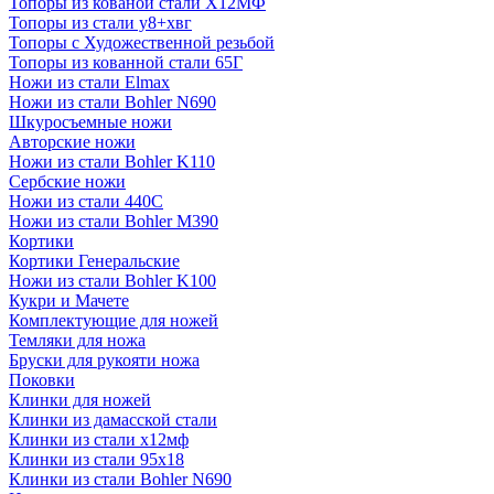
Топоры из кованой стали Х12МФ
Топоры из стали у8+хвг
Топоры с Художественной резьбой
Топоры из кованной стали 65Г
Ножи из стали Elmax
Ножи из стали Bohler N690
Шкуросъемные ножи
Авторские ножи
Ножи из стали Bohler K110
Сербские ножи
Ножи из стали 440С
Ножи из стали Bohler M390
Кортики
Кортики Генеральские
Ножи из стали Bohler K100
Кукри и Мачете
Комплектующие для ножей
Темляки для ножа
Бруски для рукояти ножа
Поковки
Клинки для ножей
Клинки из дамасской стали
Клинки из стали х12мф
Клинки из стали 95х18
Клинки из стали Bohler N690